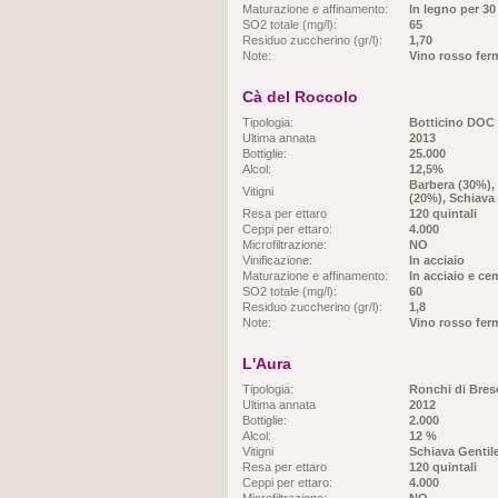
Maturazione e affinamento:
In legno per 30
SO2 totale (mg/l):
65
Residuo zuccherino (gr/l):
1,70
Note:
Vino rosso fer
Cà del Roccolo
Tipologia:
Botticino DOC
Ultima annata
2013
Bottiglie:
25.000
Alcol:
12,5%
Barbera (30%),
Vitigni
(20%), Schiava
Resa per ettaro
120 quintali
Ceppi per ettaro:
4.000
Microfiltrazione:
NO
Vinificazione:
In acciaio
Maturazione e affinamento:
In acciaio e c
SO2 totale (mg/l):
60
Residuo zuccherino (gr/l):
1,8
Note:
Vino rosso fer
L'Aura
Tipologia:
Ronchi di Bres
Ultima annata
2012
Bottiglie:
2.000
Alcol:
12 %
Vitigni
Schiava Gentil
Resa per ettaro
120 quintali
Ceppi per ettaro:
4.000