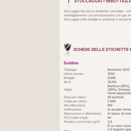
STOCCAGGIO / IMBOTTIGL
Stoccaggio del vino in ambiente controllato - so
Imbottigliamento con presaturazione con gas in
Stoccaggio delle bottiglie in ambiente a temperat
SCHEDE DELLE ETICHETTE
Gobbio
Tipologia:
Botticino DOC
Ultima annata
2010
Bottiglie:
5.000
Alcol:
15,5%
Barbera (40%),
Vitigni
(20%), Schiava 
viene appassit
Resa per ettaro
65 quintali
Ceppi per ettaro:
2.500
Microfiltrazione:
NO
Vinificazione:
In acciaio ferm
Maturazione e affinamento:
In legno di med
SO2 totale (mg/l):
60
Residuo zuccherino (gr/l):
3,5
È un vino rosso
e il leggero a