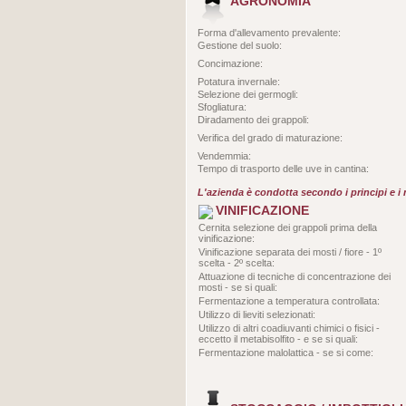
AGRONOMIA
Forma d'allevamento prevalente:
Gestione del suolo:
Concimazione:
Potatura invernale:
Selezione dei germogli:
Sfogliatura:
Diradamento dei grappoli:
Verifica del grado di maturazione:
Vendemmia:
Tempo di trasporto delle uve in cantina:
L'azienda è condotta secondo i principi e i m
VINIFICAZIONE
Cernita selezione dei grappoli prima della
vinificazione:
Vinificazione separata dei mosti / fiore - 1º
scelta - 2º scelta:
Attuazione di tecniche di concentrazione dei
mosti - se si quali:
Fermentazione a temperatura controllata:
Utilizzo di lieviti selezionati:
Utilizzo di altri coadiuvanti chimici o fisici -
eccetto il metabisolfito - e se si quali:
Fermentazione malolattica - se si come: