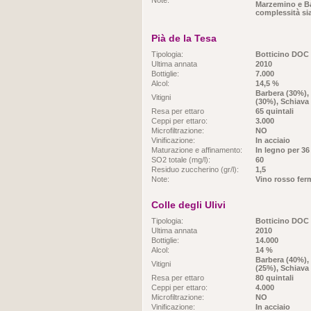
Note:
Marzemino e B
complessità sia
Pià de la Tesa
Tipologia:
Botticino DOC
Ultima annata
2010
Bottiglie:
7.000
Alcol:
14,5 %
Barbera (30%),
Vitigni
(30%), Schiava
Resa per ettaro
65 quintali
Ceppi per ettaro:
3.000
Microfiltrazione:
NO
Vinificazione:
In acciaio
Maturazione e affinamento:
In legno per 36
SO2 totale (mg/l):
60
Residuo zuccherino (gr/l):
1,5
Note:
Vino rosso fer
Colle degli Ulivi
Tipologia:
Botticino DOC
Ultima annata
2010
Bottiglie:
14.000
Alcol:
14 %
Barbera (40%),
Vitigni
(25%), Schiava 
Resa per ettaro
80 quintali
Ceppi per ettaro:
4.000
Microfiltrazione:
NO
Vinificazione:
In acciaio