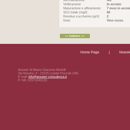
Microfiltrazione:
NO
Vinificazione:
In acciaio
Maturazione e affinamento:
7 mesi in accia
SO2 totale (mg/l):
60
Residuo zuccherino (gr/l):
2
Note:
Vino rosso
«« Indietro ««
Home Page
|
Newsle
Answer di Mauro Giacomo Bertolli
Via Novara, 4 - 21015 Lonate Pozzolo (VA)
E-mail:
info@answer-consulenza.it
P. IVA: 02573240120