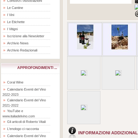
Consorzi / Associazioni
Le Cantine
I Vini
Le Etichette
I Vitigni
Iscrizione alla Newsletter
Archivio News
Archivio Redazionali
APPROFONDIMENTI ...
Coral Wine
Calendario Eventi del Vino
2022-2023
Calendario Eventi del Vino
2021-2022
YouTube e
www.italiadelvino.com
Gli articoli di Roberto Vitali
L'enologo ci racconta
INFORMAZIONI ADDIZIONAL
Calendario Eventi del Vino