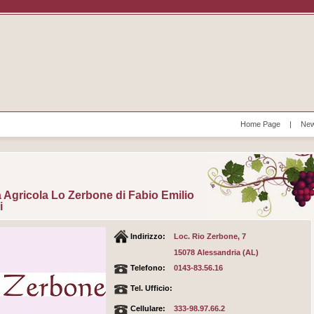
Home Page
|
New
 Agricola Lo Zerbone di Fabio Emilio
i
Indirizzo:
Loc. Rio Zerbone, 7
15078 Alessandria (AL)
Telefono:
0143-83.56.16
Tel. Ufficio:
Cellulare:
333-98.97.66.2