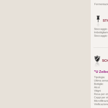
Fermentazio
ST
Stoccaggio d
Imbottiglia
Stoccaggio d
SC
"U Zeibo
Tipologia:
Ultima anna
Bottiglie:
Alcol:
Vitigni
Resa per et
Ceppi per et
Microfiltraz
Vinificazion