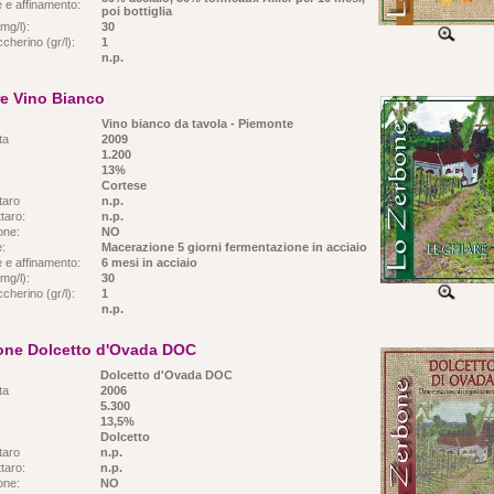
 e affinamento:
poi bottiglia
mg/l):
30
cherino (gr/l):
1
n.p.
re Vino Bianco
Vino bianco da tavola - Piemonte
ta
2009
1.200
13%
Cortese
taro
n.p.
taro:
n.p.
ione:
NO
e:
Macerazione 5 giorni fermentazione in acciaio
 e affinamento:
6 mesi in acciaio
mg/l):
30
cherino (gr/l):
1
n.p.
one Dolcetto d'Ovada DOC
Dolcetto d'Ovada DOC
ta
2006
5.300
13,5%
Dolcetto
taro
n.p.
taro:
n.p.
ione:
NO