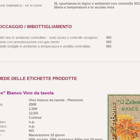
SI, spontanea in legno e ambiente con controllo SO
ne malolattica - se si come:
libera e temperatura e in acciaio inox
OCCAGGIO / IMBOTTIGLIAMENTO
el vino in ambiente controllato - sotto azoto o controllo ossigeno:
NO
mento con presaturazione con gas inerte:
NO
elle bottiglie in ambiente a temperatura e umidita controllate:
NO
HEDE DELLE ETICHETTE PRODOTTE
n" Bianco Vino da tavola
Vino bianco da tavola - Piemonte
ta
2008
1.500
12,5%
Cortese
taro
n.p.
taro:
n.p.
ione:
NO
e:
Macerazione 10 giorni
50% acciaio, 50% tonneaux Allier per 10 mesi,