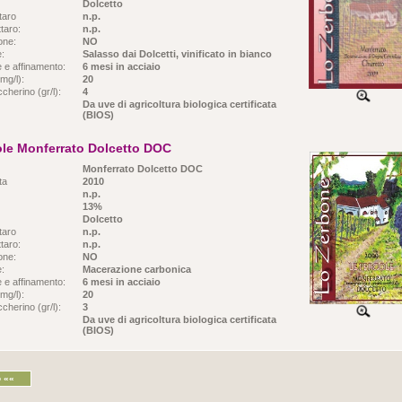
Dolcetto
taro
n.p.
taro:
n.p.
ione:
NO
e:
Salasso dai Dolcetti, vinificato in bianco
 e affinamento:
6 mesi in acciaio
mg/l):
20
cherino (gr/l):
4
Da uve di agricoltura biologica certificata
(BIOS)
ole Monferrato Dolcetto DOC
Monferrato Dolcetto DOC
ta
2010
n.p.
13%
Dolcetto
taro
n.p.
taro:
n.p.
ione:
NO
e:
Macerazione carbonica
 e affinamento:
6 mesi in acciaio
mg/l):
20
cherino (gr/l):
3
Da uve di agricoltura biologica certificata
(BIOS)
o ««