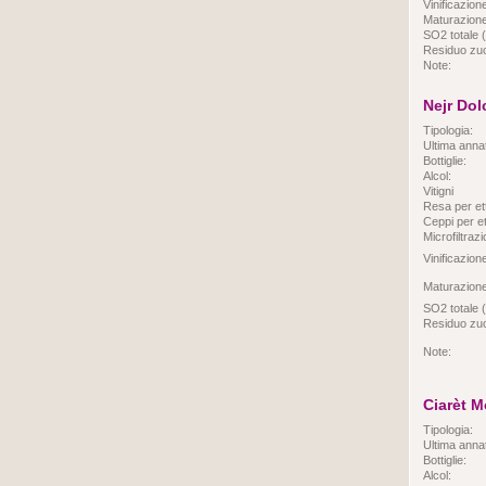
Vinificazion
Maturazione
SO2 totale (
Residuo zuc
Note:
Nejr Do
Tipologia:
Ultima anna
Bottiglie:
Alcol:
Vitigni
Resa per et
Ceppi per et
Microfiltraz
Vinificazion
Maturazione
SO2 totale (
Residuo zuc
Note:
Ciarèt M
Tipologia:
Ultima anna
Bottiglie:
Alcol: