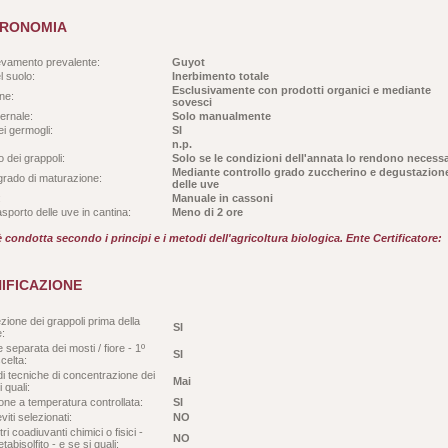
RONOMIA
evamento prevalente:
Guyot
l suolo:
Inerbimento totale
Esclusivamente con prodotti organici e mediante
ne:
sovesci
ernale:
Solo manualmente
i germogli:
SI
n.p.
 dei grappoli:
Solo se le condizioni dell'annata lo rendono necess
Mediante controllo grado zuccherino e degustazion
 grado di maturazione:
delle uve
:
Manuale in cassoni
sporto delle uve in cantina:
Meno di 2 ore
 condotta secondo i principi e i metodi dell'agricoltura biologica. Ente Certificatore:
NIFICAZIONE
zione dei grappoli prima della
SI
e:
e separata dei mosti / fiore - 1º
SI
scelta:
di tecniche di concentrazione dei
Mai
 quali:
ne a temperatura controllata:
SI
eviti selezionati:
NO
ltri coadiuvanti chimici o fisici -
NO
tabisolfito - e se si quali: