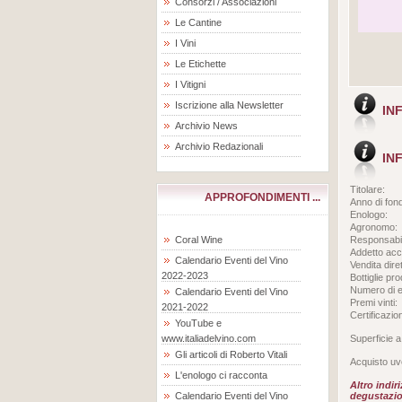
Consorzi / Associazioni
Le Cantine
I Vini
Le Etichette
I Vitigni
Iscrizione alla Newsletter
IN
Archivio News
Archivio Redazionali
IN
Titolare:
APPROFONDIMENTI ...
Anno di fon
Enologo:
Agronomo:
Coral Wine
Responsabil
Addetto acc
Calendario Eventi del Vino
Vendita diret
2022-2023
Bottiglie pro
Numero di e
Calendario Eventi del Vino
Premi vinti:
2021-2022
Certificazion
YouTube e
www.italiadelvino.com
Superficie a
Gli articoli di Roberto Vitali
Acquisto uve
L'enologo ci racconta
Altro indir
Calendario Eventi del Vino
degustazion