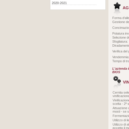
2020-2021
AG
Forma d'all
Gestione de
Concimazio
Potatura inv
Selezione de
Sfogliatura:
Diradamento
Verifica del
Vendemmia
Tempo di tra
L'azienda è
BIOS
VI
Cernita sele
vinificazion
Vinificazion
scelta - 2º 
Attuazione 
mosti - se si
Fermentazio
Utilizzo di li
Utilizzo di a
eccetto il me