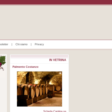
sletter
|
Chi siamo
|
Privacy
IN VETRINA
Palmento Costanzo
Scheda Cantina »»