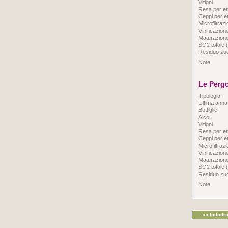
Vitigni
Resa per et
Ceppi per et
Microfiltraz
Vinificazion
Maturazione
SO2 totale (
Residuo zuc
Note:
Le Perg
Tipologia:
Ultima anna
Bottiglie:
Alcol:
Vitigni
Resa per et
Ceppi per et
Microfiltraz
Vinificazion
Maturazione
SO2 totale (
Residuo zuc
Note:
«« Indietr