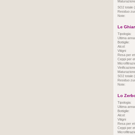
Maturazione
SO2 totale (
Residuo zuc
Note:
Le Ghia
Tipologia:
Ultima anna
Bottiglie:
Alcol:
Vitigni
Resa per et
Ceppi per et
Microfiltraz
Vinificazion
Maturazione
SO2 totale (
Residuo zuc
Note:
Lo Zerb
Tipologia:
Ultima anna
Bottiglie:
Alcol:
Vitigni
Resa per et
Ceppi per et
Microfiltraz