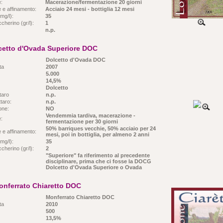
e:
Macerazione/fermentazione 20 giorni
 e affinamento:
Acciaio 24 mesi - bottiglia 12 mesi
mg/l):
35
cherino (gr/l):
1
n.p.
lcetto d'Ovada Superiore DOC
Dolcetto d'Ovada DOC
ta
2007
5.000
14,5%
Dolcetto
taro
n.p.
taro:
n.p.
ione:
NO
Vendemmia tardiva, macerazione -
e:
fermentazione per 30 giorni
50% barriques vecchie, 50% acciaio per 24
 e affinamento:
mesi, poi in bottiglia, per almeno 2 anni
mg/l):
35
cherino (gr/l):
2
"Superiore" fa riferimento al precedente
disciplinare, prima che ci fosse la DOCG
Dolcetto d'Ovada Superiore o Ovada
onferrato Chiaretto DOC
Monferrato Chiaretto DOC
ta
2010
500
13,5%