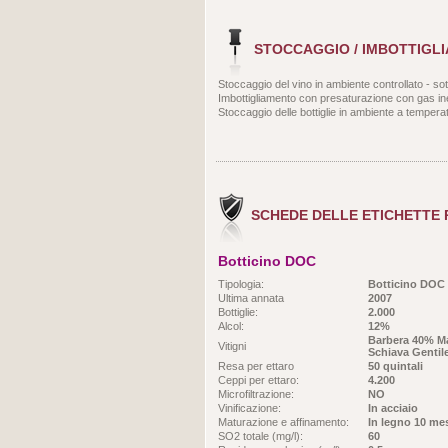
STOCCAGGIO / IMBOTTIGL
Stoccaggio del vino in ambiente controllato - so
Imbottigliamento con presaturazione con gas in
Stoccaggio delle bottiglie in ambiente a temperat
SCHEDE DELLE ETICHETTE
Botticino DOC
Tipologia:
Botticino DOC
Ultima annata
2007
Bottiglie:
2.000
Alcol:
12%
Barbera 40% M
Vitigni
Schiava Gentil
Resa per ettaro
50 quintali
Ceppi per ettaro:
4.200
Microfiltrazione:
NO
Vinificazione:
In acciaio
Maturazione e affinamento:
In legno 10 me
SO2 totale (mg/l):
60