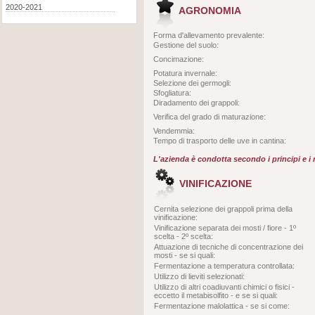
2020-2021
AGRONOMIA
Forma d'allevamento prevalente:
Gestione del suolo:
Concimazione:
Potatura invernale:
Selezione dei germogli:
Sfogliatura:
Diradamento dei grappoli:
Verifica del grado di maturazione:
Vendemmia:
Tempo di trasporto delle uve in cantina:
L'azienda è condotta secondo i principi e i
VINIFICAZIONE
Cernita selezione dei grappoli prima della
vinificazione:
Vinificazione separata dei mosti / fiore - 1º
scelta - 2º scelta:
Attuazione di tecniche di concentrazione dei
mosti - se si quali:
Fermentazione a temperatura controllata:
Utilizzo di lieviti selezionati:
Utilizzo di altri coadiuvanti chimici o fisici -
eccetto il metabisolfito - e se si quali:
Fermentazione malolattica - se si come: