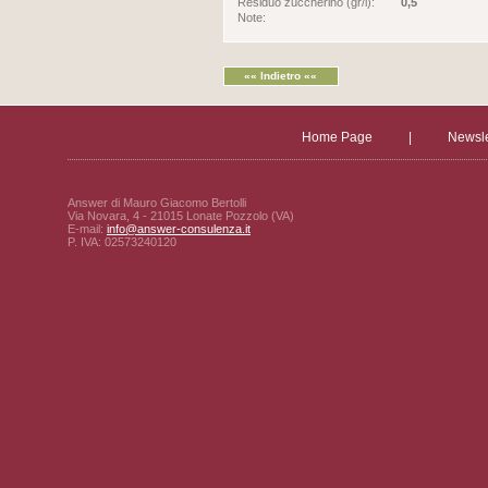
Residuo zuccherino (gr/l):
0,5
Note:
«« Indietro ««
Home Page
|
Newsle
Answer di Mauro Giacomo Bertolli
Via Novara, 4 - 21015 Lonate Pozzolo (VA)
E-mail:
info@answer-consulenza.it
P. IVA: 02573240120