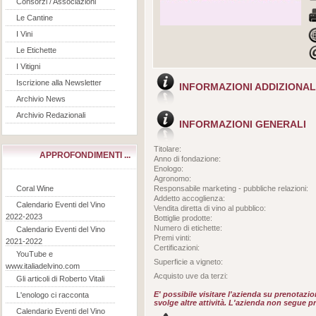
Consorzi / Associazioni
Le Cantine
I Vini
Le Etichette
I Vitigni
Iscrizione alla Newsletter
INFORMAZIONI ADDIZIONAL
Archivio News
Archivio Redazionali
INFORMAZIONI GENERALI
Titolare:
APPROFONDIMENTI ...
Anno di fondazione:
Enologo:
Agronomo:
Coral Wine
Responsabile marketing - pubbliche relazioni:
Addetto accoglienza:
Calendario Eventi del Vino
Vendita diretta di vino al pubblico:
2022-2023
Bottiglie prodotte:
Numero di etichette:
Calendario Eventi del Vino
Premi vinti:
2021-2022
Certificazioni:
YouTube e
Superficie a vigneto:
www.italiadelvino.com
Acquisto uve da terzi:
Gli articoli di Roberto Vitali
E' possibile visitare l'azienda su prenotazi
L'enologo ci racconta
svolge altre attività. L'azienda non segue pro
Calendario Eventi del Vino