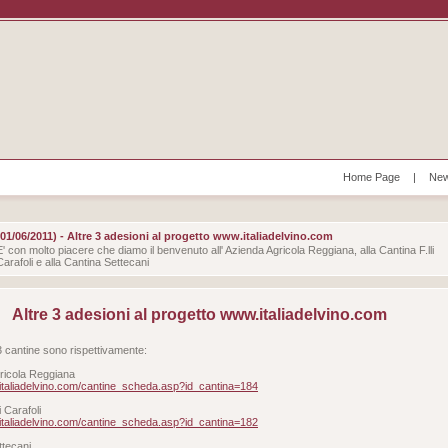
Home Page
|
New
(01/06/2011) - Altre 3 adesioni al progetto www.italiadelvino.com
E' con molto piacere che diamo il benvenuto all' Azienda Agricola Reggiana, alla Cantina F.lli
Carafoli e alla Cantina Settecani
Altre 3 adesioni al progetto www.italiadelvino.com
e 3 cantine sono rispettivamente:
ricola Reggiana
.italiadelvino.com/cantine_scheda.asp?id_cantina=184
li Carafoli
.italiadelvino.com/cantine_scheda.asp?id_cantina=182
ttecani