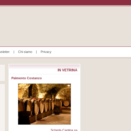
sletter
|
Chi siamo
|
Privacy
IN VETRINA
Palmento Costanzo
Scheda Cantina »»