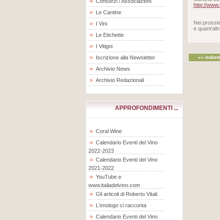
Consorzi / Associazioni
http://www
Le Cantine
Nei prossim
I Vini
e quant'altr
Le Etichette
I Vitigni
Iscrizione alla Newsletter
«« Indiet
Archivio News
Archivio Redazionali
APPROFONDIMENTI ...
Coral Wine
Calendario Eventi del Vino
2022-2023
Calendario Eventi del Vino
2021-2022
YouTube e
www.italiadelvino.com
Gli articoli di Roberto Vitali
L'enologo ci racconta
Calendario Eventi del Vino