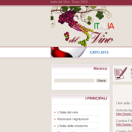
Italia del Vino - Expo 2015
Ricerca
I PRINCIPALI
I link dell
Azienda Ag
L'Italia del vino
http://www
Ristoranti / Agriturismi
Cantina F.l
http://www
L'Italia delle enoteche
Cantina Se