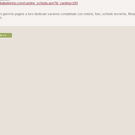
.italiadelvino.com/cantine_scheda.asp?id_cantina=183
i giorni le pagine a loro dedicate saranno completate con notizie, foto, schede tecniche, filmat
o.
ro ««