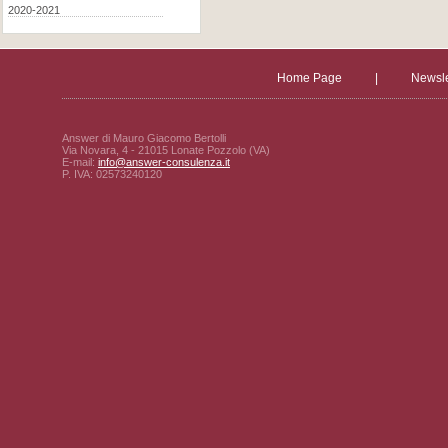
2020-2021
Home Page
|
Newsle
Answer di Mauro Giacomo Bertolli
Via Novara, 4 - 21015 Lonate Pozzolo (VA)
E-mail:
info@answer-consulenza.it
P. IVA: 02573240120